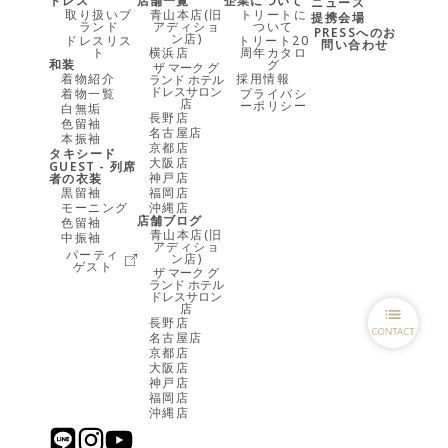
ドレス
店舗一覧
企業について
ニュース
取り扱いブ
青山本店(旧
トリートに
提携会場
ランド
アディショ
ついて
PRESSへのお
ン店)
ドレスリス
トリート20
問い合わせ
ト
横浜店
周年カタロ
和装
グ
ザ マーク グ
着物紹介
採用情報
ランド ホテル
ドレスサロン
着物一覧
プライバシ
店
ーポリシー
白無垢
長野店
色留袖
名古屋店
本振袖
京都店
タキシード
大阪店
GUEST - 列席
神戸店
者の衣装
黒留袖
福岡店
モーニング
沖縄店
店舗ブログ
色留袖
青山本店(旧
中振袖
アディショ
パーティ
ン店)
ゲスト
ザ マーク グ
ランド ホテル
ドレスサロン
店
長野店
名古屋店
京都店
大阪店
神戸店
福岡店
沖縄店