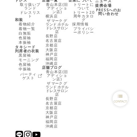
ドレス
店舗一覧
企業について
ニュース
取り扱いブ
青山本店(旧
トリートに
提携会場
ランド
アディショ
ついて
PRESSへのお
ン店)
ドレスリス
トリート20
問い合わせ
ト
横浜店
周年カタロ
和装
グ
ザ マーク グ
着物紹介
採用情報
ランド ホテル
ドレスサロン
着物一覧
プライバシ
店
ーポリシー
白無垢
長野店
色留袖
名古屋店
本振袖
京都店
タキシード
大阪店
列席者の衣装
神戸店
黒留袖
福岡店
モーニング
沖縄店
色留袖
店舗ブログ
中振袖
青山本店(旧
パーティ
アディショ
ゲスト
ン店)
ザ マーク グ
ランド ホテル
ドレスサロン
店
長野店
名古屋店
京都店
大阪店
神戸店
福岡店
沖縄店