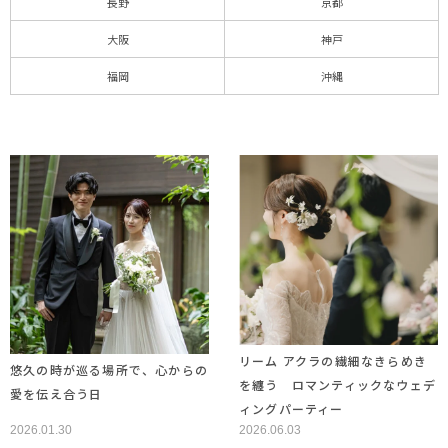
長野
京都
大阪
神戸
福岡
沖縄
リーム アクラの繊細なきらめき
悠久の時が巡る場所で、心からの
を纏う ロマンティックなウェデ
愛を伝え合う日
ィングパーティー
2026.01.30
2026.06.03