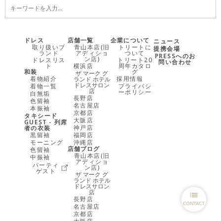
ドレス
店舗一覧
企業について
ニュース
取り扱いブ
青山本店(旧
トリートに
提携会場
ランド
アディショ
ついて
PRESSへのお
ン店)
ドレスリス
トリート20
問い合わせ
ト
横浜店
周年カタロ
和装
グ
ザ マーク グ
着物紹介
採用情報
ランド ホテル
ドレスサロン
着物一覧
プライバシ
店
ーポリシー
白無垢
長野店
色留袖
名古屋店
本振袖
京都店
タキシード
大阪店
GUEST - 列席
神戸店
者の衣装
黒留袖
福岡店
モーニング
沖縄店
店舗ブログ
色留袖
青山本店(旧
中振袖
アディショ
パーティ
ン店)
ゲスト
ザ マーク グ
ランド ホテル
ドレスサロン
店
長野店
名古屋店
京都店