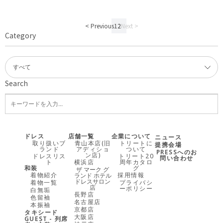
< Previous
1
2
Next >
Category
Search
ドレス
店舗一覧
企業について
ニュース
取り扱いブ
青山本店(旧
トリートに
提携会場
ランド
アディショ
ついて
PRESSへのお
ン店)
ドレスリス
トリート20
問い合わせ
ト
横浜店
周年カタロ
和装
グ
ザ マーク グ
着物紹介
採用情報
ランド ホテル
ドレスサロン
着物一覧
プライバシ
店
ーポリシー
白無垢
長野店
色留袖
名古屋店
本振袖
京都店
タキシード
大阪店
GUEST - 列席