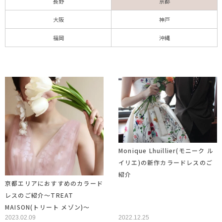
長野
京都
大阪
神戸
福岡
沖縄
Monique Lhuillier(モニーク ル
イリエ)の新作カラードレスのご
紹介
京都エリアにおすすめのカラード
レスのご紹介〜TREAT
MAISON(トリート メゾン)〜
2023.02.09
2022.12.25