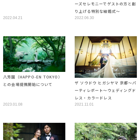
ーズセレモニーでゲストの方と創
り上げる特別な結婚式～
2022.04.21
2022.06.30
八芳園（HAPPO-EN TOKYO）
ザ ソウドウ ヒガシヤマ 京都～パ
との会場提携開始について
ーティレポート～ウェディングド
レス・カラードレス
2023.01.08
2021.11.01