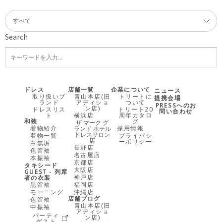
Search
ドレス
店舗一覧
企業について
ニュース
取り扱いブ
青山本店(旧
トリートに
提携会場
ランド
アディショ
ついて
PRESSへのお
ン店)
ドレスリス
トリート20
問い合わせ
ト
横浜店
周年カタロ
和装
グ
ザ マーク グ
着物紹介
採用情報
ランド ホテル
ドレスサロン
着物一覧
プライバシ
店
ーポリシー
白無垢
長野店
色留袖
名古屋店
本振袖
京都店
タキシード
大阪店
GUEST - 列席
神戸店
者の衣装
黒留袖
福岡店
モーニング
沖縄店
店舗ブログ
色留袖
青山本店(旧
中振袖
アディショ
パーティ
ン店)
ゲスト