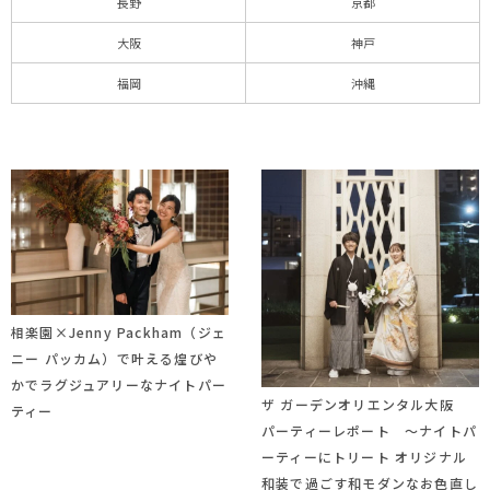
長野
京都
大阪
神戸
福岡
沖縄
相楽園×Jenny Packham（ジェ
ニー パッカム）で叶える煌びや
かでラグジュアリーなナイトパー
ザ ガーデンオリエンタル大阪
ティー
パーティーレポート ～ナイトパ
ーティーにトリート オリジナル
和装で過ごす和モダンなお色直し