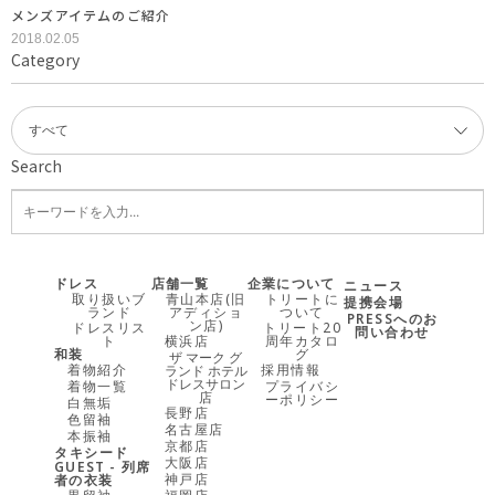
メンズアイテムのご紹介
2018.02.05
Category
Search
ドレス
店舗一覧
企業について
ニュース
取り扱いブ
青山本店(旧
トリートに
提携会場
ランド
アディショ
ついて
PRESSへのお
ン店)
ドレスリス
トリート20
問い合わせ
ト
横浜店
周年カタロ
和装
グ
ザ マーク グ
着物紹介
採用情報
ランド ホテル
ドレスサロン
着物一覧
プライバシ
店
ーポリシー
白無垢
長野店
色留袖
名古屋店
本振袖
京都店
タキシード
大阪店
GUEST - 列席
神戸店
者の衣装