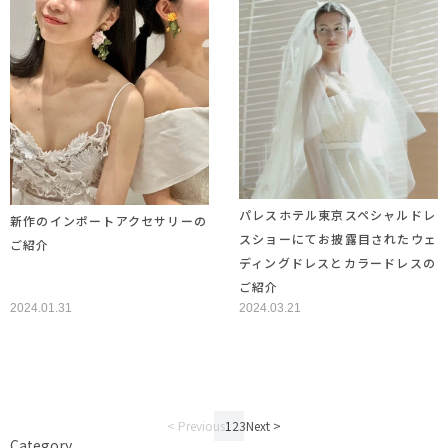
パレスホテル東京スペシャルドレ
新作のインポートアクセサリーの
スショーにてお披露目されたウェ
ご紹介
ディングドレスとカラードレスの
ご紹介
2024.01.31
2024.03.21
< Previous
1
2
3
Next >
Category