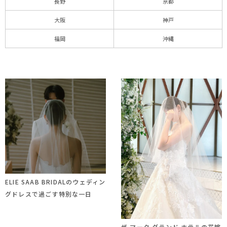
長野
京都
大阪
神戸
福岡
沖縄
ELIE SAAB BRIDALのウェディン
グドレスで過ごす特別な一日
ザ マーク グランド ホテルの花嫁