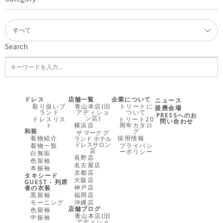
Search
ドレス
店舗一覧
企業について
ニュース
取り扱いブ
青山本店(旧
トリートに
提携会場
ランド
アディショ
ついて
PRESSへのお
ン店)
ドレスリス
トリート20
問い合わせ
ト
横浜店
周年カタロ
和装
グ
ザ マーク グ
着物紹介
採用情報
ランド ホテル
ドレスサロン
着物一覧
プライバシ
店
ーポリシー
白無垢
長野店
色留袖
名古屋店
本振袖
京都店
タキシード
大阪店
GUEST - 列席
神戸店
者の衣装
黒留袖
福岡店
モーニング
沖縄店
店舗ブログ
色留袖
青山本店(旧
中振袖
アディショ