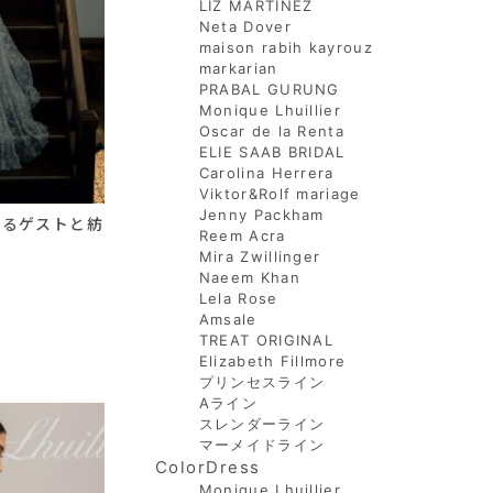
LIZ MARTINEZ
Neta Dover
maison rabih kayrouz
markarian
PRABAL GURUNG
Monique Lhuillier
Oscar de la Renta
ELIE SAAB BRIDAL
Carolina Herrera
Viktor&Rolf mariage
Jenny Packham
えるゲストと紡
Reem Acra
Mira Zwillinger
Naeem Khan
Lela Rose
Amsale
TREAT ORIGINAL
Elizabeth Fillmore
プリンセスライン
Aライン
スレンダーライン
マーメイドライン
ColorDress
Monique Lhuillier