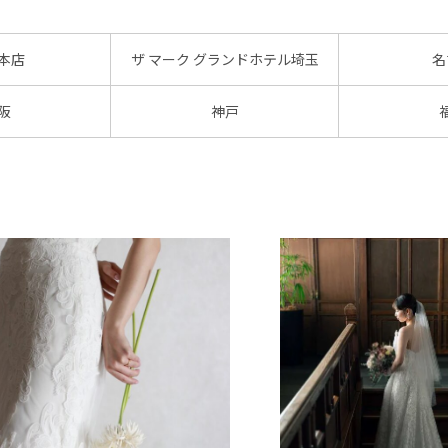
本店
ザ マーク グランドホテル埼玉
名
阪
神戸