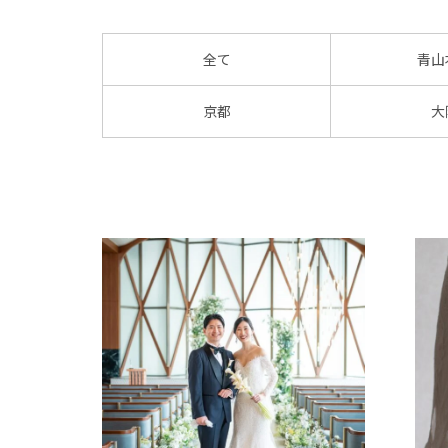
全て
青山
京都
大