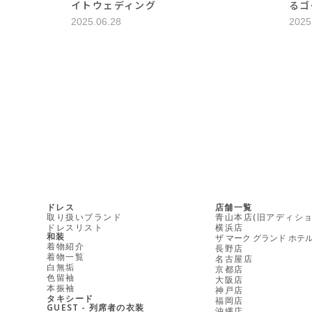
イトウェディング
るゴ
2025.06.28
2025
ドレス
店舗一覧
取り扱いブランド
青山本店(旧アディショ
ドレスリスト
横浜店
和装
ザ マーク グランド ホテ
着物紹介
長野店
着物一覧
名古屋店
白無垢
京都店
色留袖
大阪店
本振袖
神戸店
タキシード
福岡店
GUEST - 列席者の衣装
沖縄店