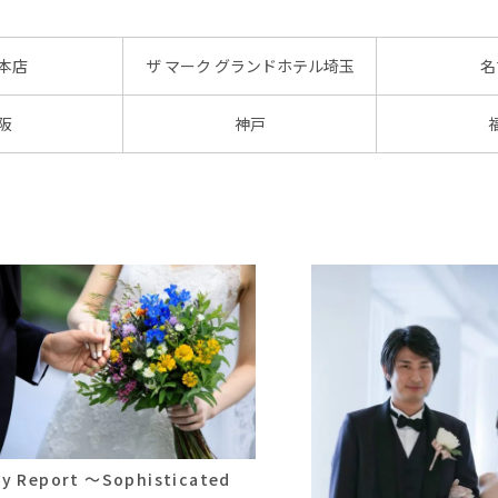
本店
ザ マーク グランドホテル埼玉
名
阪
神戸
ty Report ～Sophisticated