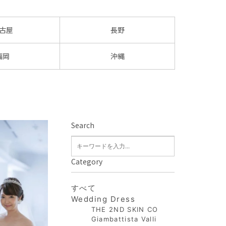
古屋
長野
福岡
沖縄
Search
Category
すべて
Wedding Dress
THE 2ND SKIN CO
Giambattista Valli