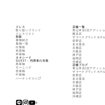
ドレス
店舗一覧
取り扱いブランド
青山本店(旧アディショ
ドレスリスト
横浜店
和装
ザ マーク グランド ホテ
着物紹介
長野店
着物一覧
名古屋店
白無垢
京都店
色留袖
大阪店
本振袖
神戸店
タキシード
福岡店
GUEST - 列席者の衣装
沖縄店
黒留袖
店舗ブログ
モーニング
青山本店(旧アディショ
色留袖
ザ マーク グランド ホテ
中振袖
長野店
パーティゲスト
名古屋店
京都店
大阪店
神戸店
福岡店
沖縄店
©︎TREAT 2026