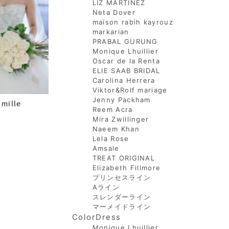
LIZ MARTINEZ
Neta Dover
maison rabih kayrouz
markarian
PRABAL GURUNG
Monique Lhuillier
Oscar de la Renta
ELIE SAAB BRIDAL
Carolina Herrera
Viktor&Rolf mariage
Jenny Packham
mille
Reem Acra
Mira Zwillinger
Naeem Khan
Lela Rose
Amsale
TREAT ORIGINAL
Elizabeth Fillmore
プリンセスライン
Aライン
スレンダーライン
マーメイドライン
ColorDress
Monique Lhuillier