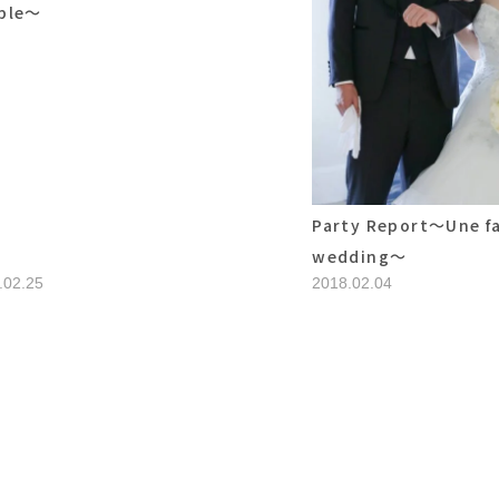
ple～
Party Report～Une fa
wedding～
.02.25
2018.02.04