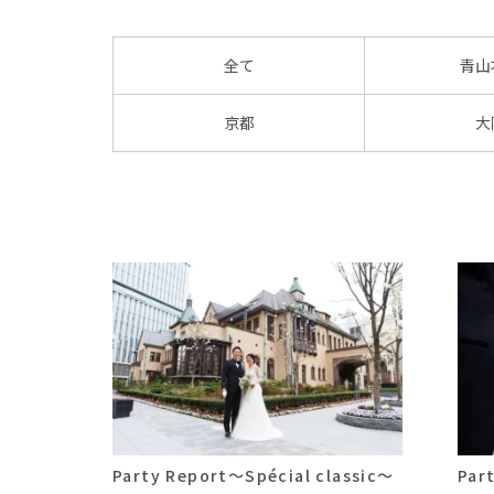
全て
青山
京都
大
Party Report～Spécial classic～
Par