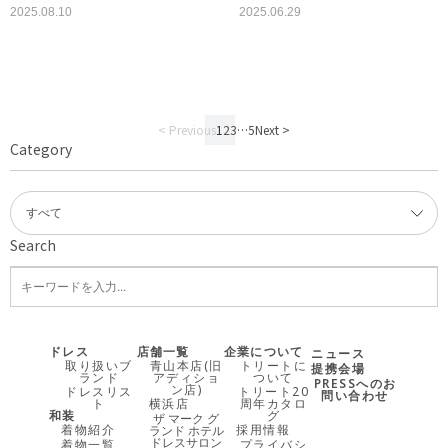
2025.08.10
2025.06.29
< Previous
1
2
3
…
5
Next >
Category
Search
ドレス
店舗一覧
企業について
ニュース
取り扱いブ
青山本店(旧
トリートに
提携会場
ランド
アディショ
ついて
PRESSへのお
ン店)
ドレスリス
トリート20
問い合わせ
ト
横浜店
周年カタロ
和装
グ
ザ マーク グ
着物紹介
採用情報
ランド ホテル
ドレスサロン
着物一覧
プライバシ