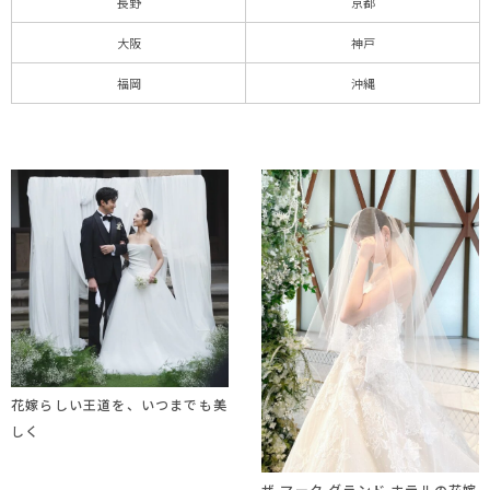
長野
京都
大阪
神戸
福岡
沖縄
花嫁らしい王道を、いつまでも美
しく
ザ マーク グランド ホテルの花嫁