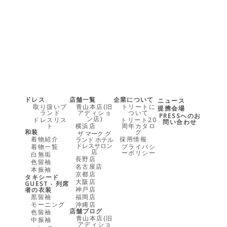
100-09957
100-09958
ドレス
店舗一覧
企業について
ニュース
取り扱いブ
青山本店(旧
トリートに
提携会場
ランド
アディショ
ついて
PRESSへのお
ン店)
ドレスリス
トリート20
問い合わせ
ト
横浜店
周年カタロ
和装
グ
ザ マーク グ
着物紹介
採用情報
ランド ホテル
ドレスサロン
着物一覧
プライバシ
店
ーポリシー
白無垢
長野店
色留袖
名古屋店
本振袖
京都店
タキシード
大阪店
GUEST - 列席
神戸店
者の衣装
黒留袖
福岡店
モーニング
沖縄店
店舗ブログ
色留袖
青山本店(旧
中振袖
アディショ