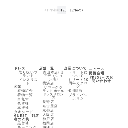
< Previous
1
2
3
…
12
Next >
ドレス
店舗一覧
企業について
ニュース
取り扱いブ
青山本店(旧
トリートに
提携会場
ランド
アディショ
ついて
PRESSへのお
ン店)
ドレスリス
トリート20
問い合わせ
ト
横浜店
周年カタロ
和装
グ
ザ マーク グ
着物紹介
採用情報
ランド ホテル
ドレスサロン
着物一覧
プライバシ
店
ーポリシー
白無垢
長野店
色留袖
名古屋店
本振袖
京都店
タキシード
大阪店
GUEST - 列席
神戸店
者の衣装
黒留袖
福岡店
モーニング
沖縄店