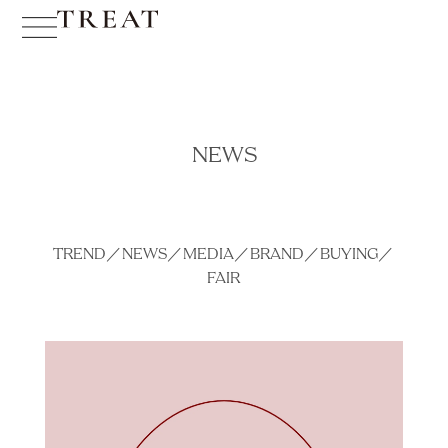
NEWS
TREND
／
NEWS
／
MEDIA
／
BRAND
／
BUYING
／
FAIR