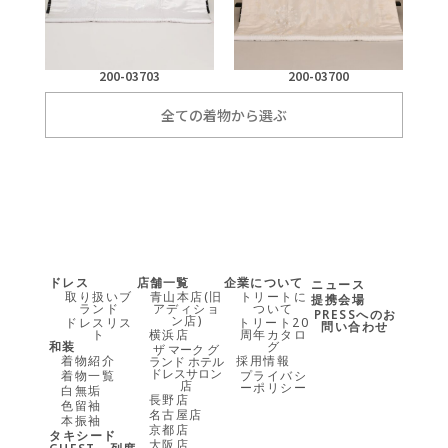
200-03703
200-03700
全ての着物から選ぶ
ドレス
店舗一覧
企業について
ニュース
取り扱いブ
青山本店(旧
トリートに
提携会場
ランド
アディショ
ついて
PRESSへのお
ン店)
ドレスリス
トリート20
問い合わせ
ト
横浜店
周年カタロ
和装
グ
ザ マーク グ
着物紹介
採用情報
ランド ホテル
ドレスサロン
着物一覧
プライバシ
店
ーポリシー
白無垢
長野店
色留袖
名古屋店
本振袖
京都店
タキシード
大阪店