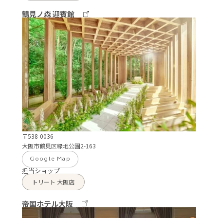
鶴見ノ森 迎賓館
〒538-0036
大阪市鶴見区緑地公園2-163
Google Map
担当ショップ
トリート 大阪店
帝国ホテル大阪