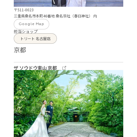
〒511-0023
三重県桑名市本町46番地 桑名宗社（春日神社） 内
Google Map
担当ショップ
トリート 名古屋店
京都
ザ ソウドウ東山 京都