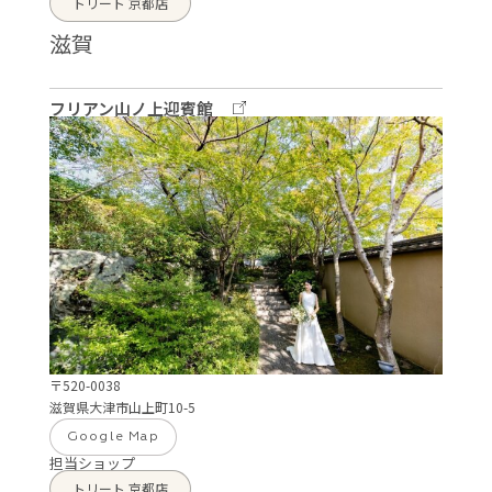
トリート 京都店
滋賀
フリアン山ノ上迎賓館
〒520-0038
滋賀県大津市山上町10-5
Google Map
担当ショップ
トリート 京都店