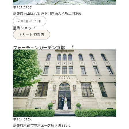
〒605-0827
京都市東山区八坂通下河原東入八坂上町366
Google Map
担当ショップ
トリート 京都店
フォーチュンガーデン京都
〒604-0924
京都府京都市中京区一之船入町386-2