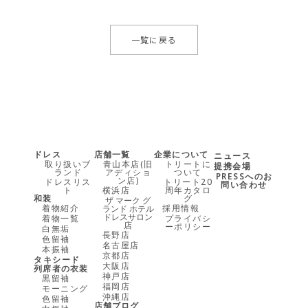
一覧に戻る
ドレス
店舗一覧
企業について
ニュース
取り扱いブ
青山本店(旧
トリートに
提携会場
ランド
アディショ
ついて
PRESSへのお
ン店)
ドレスリス
トリート20
問い合わせ
ト
横浜店
周年カタロ
和装
グ
ザ マーク グ
着物紹介
採用情報
ランド ホテル
ドレスサロン
着物一覧
プライバシ
店
ーポリシー
白無垢
長野店
色留袖
名古屋店
本振袖
京都店
タキシード
大阪店
列席者の衣装
神戸店
黒留袖
福岡店
モーニング
沖縄店
色留袖
店舗ブログ