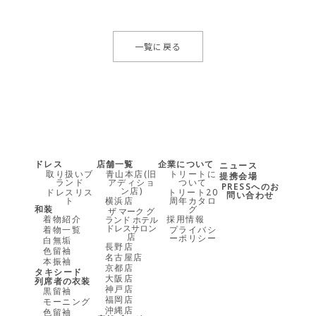
一覧に戻る
ドレス
店舗一覧
企業について
ニュース
取り扱いブ
青山本店(旧
トリートに
提携会場
ランド
アディショ
ついて
PRESSへのお
ン店)
ドレスリス
トリート20
問い合わせ
ト
横浜店
周年カタロ
和装
グ
ザ マーク グ
着物紹介
採用情報
ランド ホテル
ドレスサロン
着物一覧
プライバシ
店
ーポリシー
白無垢
長野店
色留袖
名古屋店
本振袖
京都店
タキシード
大阪店
列席者の衣装
神戸店
黒留袖
福岡店
モーニング
沖縄店
色留袖