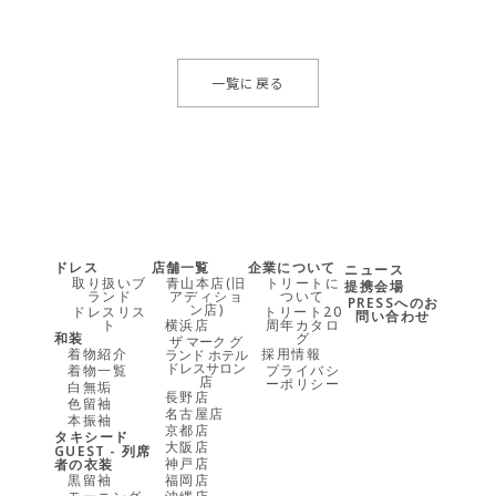
一覧に戻る
ドレス
店舗一覧
企業について
ニュース
取り扱いブ
青山本店(旧
トリートに
提携会場
ランド
アディショ
ついて
PRESSへのお
ン店)
ドレスリス
トリート20
問い合わせ
ト
横浜店
周年カタロ
和装
グ
ザ マーク グ
着物紹介
採用情報
ランド ホテル
ドレスサロン
着物一覧
プライバシ
店
ーポリシー
白無垢
長野店
色留袖
名古屋店
本振袖
京都店
タキシード
大阪店
GUEST - 列席
神戸店
者の衣装
黒留袖
福岡店