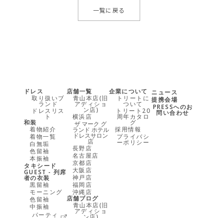
一覧に戻る
ドレス
店舗一覧
企業について
ニュース
取り扱いブ
青山本店(旧
トリートに
提携会場
ランド
アディショ
ついて
PRESSへのお
ン店)
ドレスリス
トリート20
問い合わせ
ト
横浜店
周年カタロ
和装
グ
ザ マーク グ
着物紹介
採用情報
ランド ホテル
ドレスサロン
着物一覧
プライバシ
店
ーポリシー
白無垢
長野店
色留袖
名古屋店
本振袖
京都店
タキシード
大阪店
GUEST - 列席
神戸店
者の衣装
黒留袖
福岡店
モーニング
沖縄店
店舗ブログ
色留袖
青山本店(旧
中振袖
アディショ
パーティ
ン店)