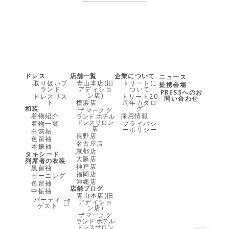
ドレス
店舗一覧
企業について
ニュース
取り扱いブ
青山本店(旧
トリートに
提携会場
ランド
アディショ
ついて
PRESSへのお
ン店)
ドレスリス
トリート20
問い合わせ
ト
横浜店
周年カタロ
和装
グ
ザ マーク グ
着物紹介
採用情報
ランド ホテル
ドレスサロン
着物一覧
プライバシ
店
ーポリシー
白無垢
長野店
色留袖
名古屋店
本振袖
京都店
タキシード
大阪店
列席者の衣装
神戸店
黒留袖
福岡店
モーニング
沖縄店
色留袖
店舗ブログ
中振袖
青山本店(旧
パーティ
アディショ
ゲスト
ン店)
ザ マーク グ
ランド ホテル
ドレスサロン