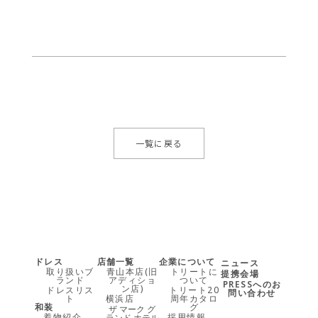
一覧に戻る
ドレス
店舗一覧
企業について
ニュース
取り扱いブ
青山本店(旧
トリートに
提携会場
ランド
アディショ
ついて
PRESSへのお
ン店)
ドレスリス
トリート20
問い合わせ
ト
横浜店
周年カタロ
和装
グ
ザ マーク グ
着物紹介
採用情報