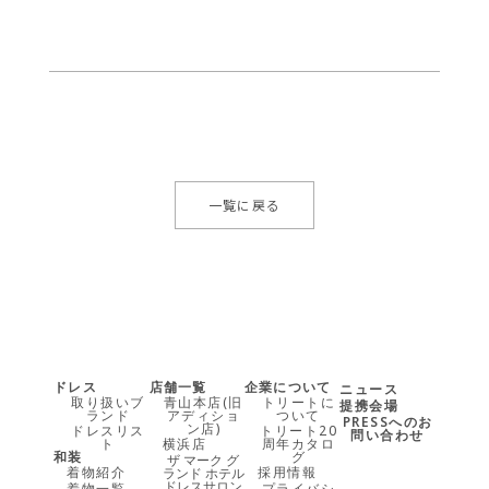
一覧に戻る
ドレス
店舗一覧
企業について
ニュース
取り扱いブ
青山本店(旧
トリートに
提携会場
ランド
アディショ
ついて
PRESSへのお
ン店)
ドレスリス
トリート20
問い合わせ
ト
横浜店
周年カタロ
和装
グ
ザ マーク グ
着物紹介
採用情報
ランド ホテル
ドレスサロン