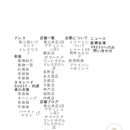
ドレス
店舗一覧
企業について
ニュース
取り扱いブ
青山本店(旧
トリートに
提携会場
ランド
アディショ
ついて
PRESSへのお
ン店)
ドレスリス
トリート20
問い合わせ
ト
横浜店
周年カタロ
和装
グ
ザ マーク グ
着物紹介
採用情報
ランド ホテル
ドレスサロン
着物一覧
プライバシ
店
ーポリシー
白無垢
長野店
色留袖
名古屋店
本振袖
京都店
タキシード
大阪店
GUEST - 列席
神戸店
者の衣装
黒留袖
福岡店
モーニング
沖縄店
店舗ブログ
色留袖
青山本店(旧
中振袖
アディショ
パーティ
ン店)
ゲスト
ザ マーク グ
ランド ホテル
ドレスサロン
店