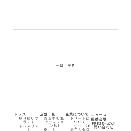
一覧に戻る
ドレス
店舗一覧
企業について
ニュース
取り扱いブ
青山本店(旧
トリートに
提携会場
ランド
アディショ
ついて
PRESSへのお
ン店)
ドレスリス
トリート20
問い合わせ
ト
横浜店
周年カタロ