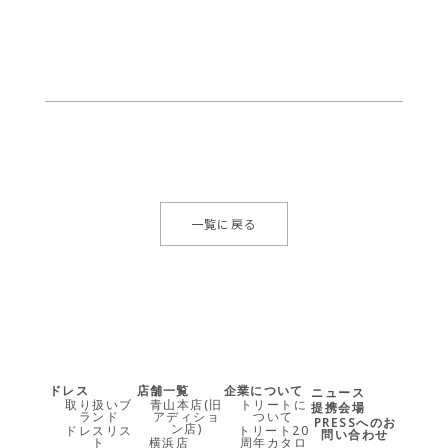
一覧に戻る
ドレス
店舗一覧
企業について
ニュース
取り扱いブ
青山本店(旧
トリートに
提携会場
ランド
アディショ
ついて
PRESSへのお
ン店)
ドレスリス
トリート20
問い合わせ
ト
横浜店
周年カタロ