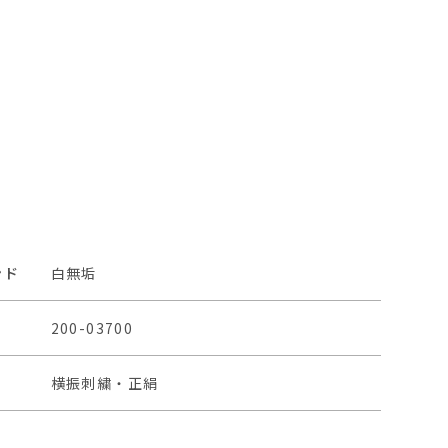
ンド
白無垢
200-03700
横振刺繍・正絹