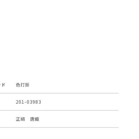
ンド
色打掛
201-03983
正絹 唐織