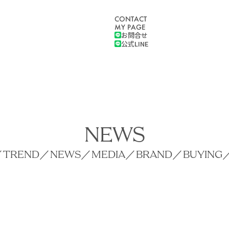
CONTACT
MY PAGE
お問合せ
公式LINE
NEWS
／
TREND
／
NEWS
／
MEDIA
／
BRAND
／
BUYING