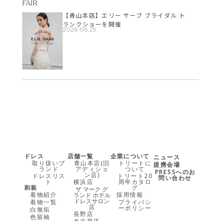
FAIR
【青山本店】エリー サーブ ブライダル ト
ランクショーを開催
2026.06.25
ドレス
店舗一覧
企業について
ニュース
取り扱いブ
青山本店(旧
トリートに
提携会場
ランド
アディショ
ついて
PRESSへのお
ン店)
ドレスリス
トリート20
問い合わせ
ト
横浜店
周年カタロ
和装
グ
ザ マーク グ
着物紹介
採用情報
ランド ホテル
ドレスサロン
着物一覧
プライバシ
店
ーポリシー
白無垢
長野店
色留袖