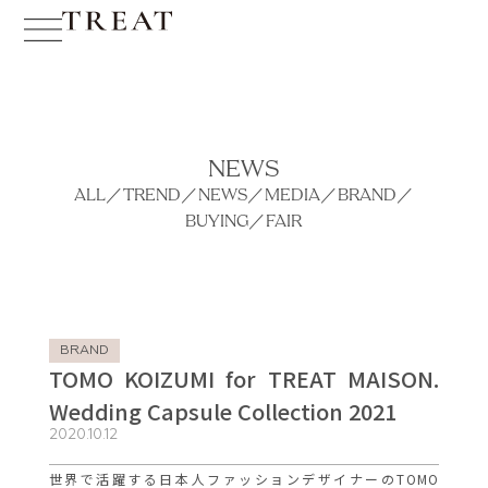
NEWS
ALL
／
TREND
／
NEWS
／
MEDIA
／
BRAND
／
BUYING
／
FAIR
BRAND
TOMO KOIZUMI for TREAT MAISON.
Wedding Capsule Collection 2021
2020.10.12
世界で活躍する日本人ファッションデザイナーのTOMO