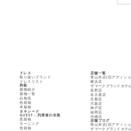
ドレス
店舗一覧
取り扱いブランド
青山本店(旧アディショ
ドレスリスト
横浜店
和装
ザ マーク グランド ホテ
着物紹介
長野店
着物一覧
名古屋店
白無垢
京都店
色留袖
大阪店
本振袖
神戸店
タキシード
福岡店
GUEST - 列席者の衣装
沖縄店
黒留袖
店舗ブログ
モーニング
青山本店(旧アディショ
色留袖
ザ マーク グランド ホテ