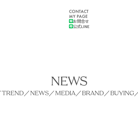
CONTACT
MY PAGE
お問合せ
公式LINE
NEWS
／
TREND
／
NEWS
／
MEDIA
／
BRAND
／
BUYING