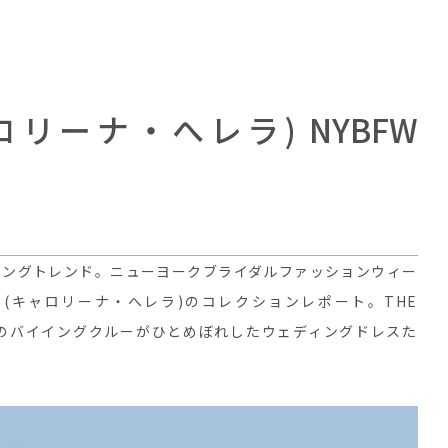
 (キャロリーナ・へレラ) NYBFW
0 FALLウェディングトレンド。ニューヨークブライダルファッションウィー
rrera (キャロリーナ・へレラ)のコレクションレポート。THE
ング）のバイイングクルーがひとめぼれしたウェディングドレスた