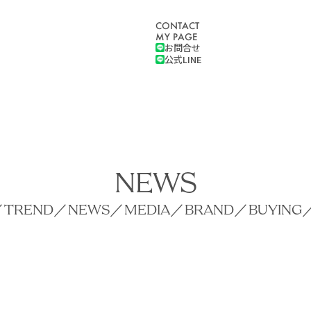
CONTACT
MY PAGE
お問合せ
公式LINE
NEWS
／
TREND
／
NEWS
／
MEDIA
／
BRAND
／
BUYING