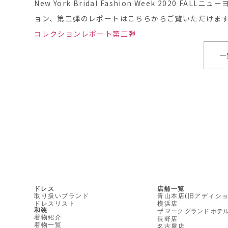
New York Bridal Fashion Week 2020 
ョン、第二弾のレポートはこちらからご覧いただけま
コレクションレポート第二弾
一
ドレス
店舗一覧
取り扱いブランド
青山本店(旧アディショ
ドレスリスト
横浜店
和装
ザ マーク グランド ホテ
着物紹介
長野店
着物一覧
名古屋店