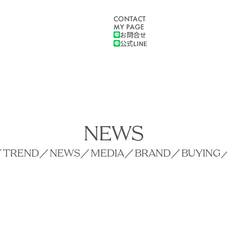
CONTACT
MY PAGE
お問合せ
公式LINE
NEWS
／
TREND
／
NEWS
／
MEDIA
／
BRAND
／
BUYING