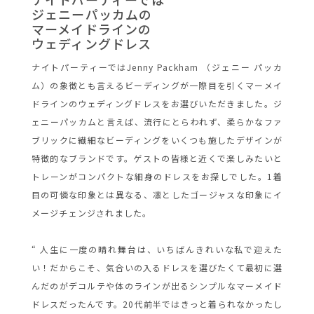
ジェニーパッカムの
マーメイドラインの
ウェディングドレス
ナイトパーティーではJenny Packham （ジェニー パッカ
ム）の象徴とも言えるビーディングが一際目を引くマーメイ
ドラインのウェディングドレスをお選びいただきました。ジ
ェニーパッカムと言えば、流行にとらわれず、柔らかなファ
ブリックに繊細なビーディングをいくつも施したデザインが
特徴的なブランドです。ゲストの皆様と近くで楽しみたいと
トレーンがコンパクトな細身のドレスをお探しでした。1着
目の可憐な印象とは異なる、凛としたゴージャスな印象にイ
メージチェンジされました。
“ 人生に一度の晴れ舞台は、いちばんきれいな私で迎えた
い！だからこそ、気合いの入るドレスを選びたくて最初に選
んだのがデコルテや体のラインが出るシンプルなマーメイド
ドレスだったんです。20代前半ではきっと着られなかったし