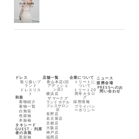
ドレス
店舗一覧
企業について
ニュース
取り扱いブ
青山本店(旧
トリートに
提携会場
ランド
アディショ
ついて
PRESSへのお
ン店)
ドレスリス
トリート20
問い合わせ
ト
横浜店
周年カタロ
和装
グ
ザ マーク グ
着物紹介
採用情報
ランド ホテル
ドレスサロン
着物一覧
プライバシ
店
ーポリシー
白無垢
長野店
色留袖
名古屋店
本振袖
京都店
タキシード
大阪店
GUEST - 列席
神戸店
者の衣装
黒留袖
福岡店