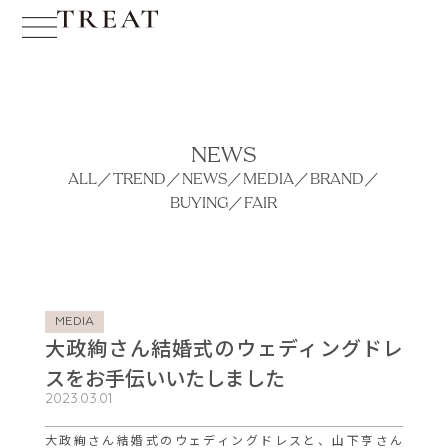
NEWS
ALL
／
TREND
／
NEWS
／
MEDIA
／
BRAND
／
BUYING
／
FAIR
MEDIA
大政絢さん結婚式のウェディングドレ
スをお手伝いいたしました
2023.03.01
大政絢さん結婚式のウェディングドレスと、山下亨さん