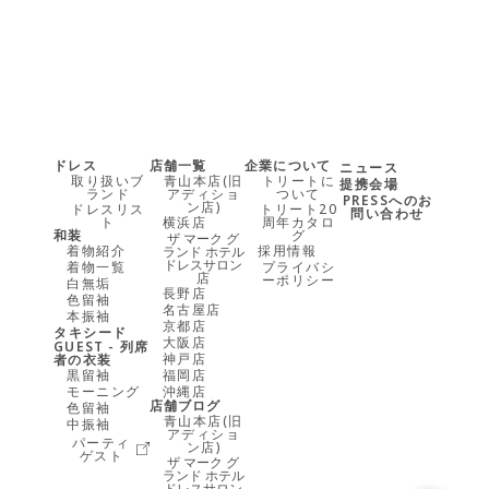
ドレス
店舗一覧
企業について
ニュース
取り扱いブ
青山本店(旧
トリートに
提携会場
ランド
アディショ
ついて
PRESSへのお
ン店)
ドレスリス
トリート20
問い合わせ
ト
横浜店
周年カタロ
和装
グ
ザ マーク グ
着物紹介
採用情報
ランド ホテル
ドレスサロン
着物一覧
プライバシ
店
ーポリシー
白無垢
長野店
色留袖
名古屋店
本振袖
京都店
タキシード
大阪店
GUEST - 列席
神戸店
者の衣装
黒留袖
福岡店
モーニング
沖縄店
店舗ブログ
色留袖
青山本店(旧
中振袖
アディショ
パーティ
ン店)
ゲスト
ザ マーク グ
ランド ホテル