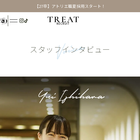
【27卒】アトリエ職夏採用スタート！
RECRUIT
Voice
スタッフインタビュー
Yui Ishihara