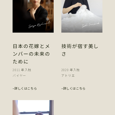
Saaya Nishimoto
Saki Izumida
日本の花嫁と
メ
技術が宿す美し
ンバーの未来の
さ
ために
2011 年入社
2020 年入社
バイヤー
アトリエ
詳しくはこちら
詳しくはこちら