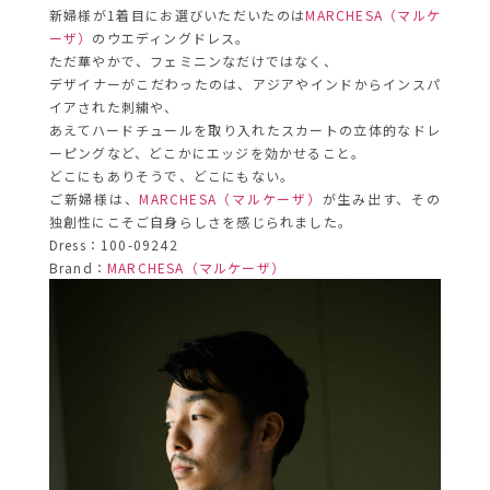
新婦様が1着目にお選びいただいたのは
MARCHESA（マルケ
ーザ）
のウエディングドレス。
ただ華やかで、フェミニンなだけではなく、
デザイナーがこだわったのは、アジアやインドからインスパ
イアされた刺繍や、
あえてハードチュールを取り入れたスカートの立体的なドレ
ーピングなど、どこかにエッジを効かせること。
どこにもありそうで、どこにもない。
ご新婦様は、
MARCHESA（マルケーザ）
が生み出す、その
独創性にこそご自身らしさを感じられました。
Dress：100-09242
Brand：
MARCHESA（マルケーザ）