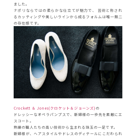
ました。
ナポリならではの柔らかな仕立てが魅力で、 芸術と称され
るカッティングや美しいラインから成るフォルムは唯一無二
の存在感です。
Crockett ＆ Jones(クロケット＆ジョーンズ)
の
ドレッシーなオペラパンプスで、新婦様の一歩先を素敵にエ
スコート。
熟練の職人たちの高い技術から生まれる珠玉の一足です。
新婦様が、ヘアスタイルやドレスのディテールにこだわられ