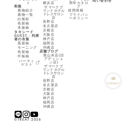
問い合わせ
ト
横浜店
周年カタロ
和装
グ
ザ マーク グ
着物紹介
採用情報
ランド ホテル
ドレスサロン
着物一覧
プライバシ
店
ーポリシー
白無垢
長野店
色留袖
名古屋店
本振袖
京都店
タキシード
大阪店
GUEST - 列席
神戸店
者の衣装
黒留袖
福岡店
モーニング
沖縄店
店舗ブログ
色留袖
青山本店(旧
中振袖
アディショ
パーティ
ン店)
ゲスト
ザ マーク グ
ランド ホテル
ドレスサロン
店
長野店
名古屋店
京都店
大阪店
神戸店
福岡店
沖縄店
©︎TREAT 2026