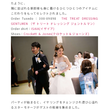
たように、
隣に並ばれる新郎様も身に着けるひとつひとつのアイテムに
こだわりをもってセレクトされました。
Order Tuxedo：300-09898
THE TREAT DRESSING
GENTLMEN （ザ トリート ドレッシング ジェントルマン）
Order shirt：
ISAIA(イザイア)
Shoes：
Crockett ＆ Jones(クロケット＆ジョーンズ)
パーティが始まると、イヤリングをチェンジされ遊び心溢れ
るスターモチーフがゲストの視線を集めました。