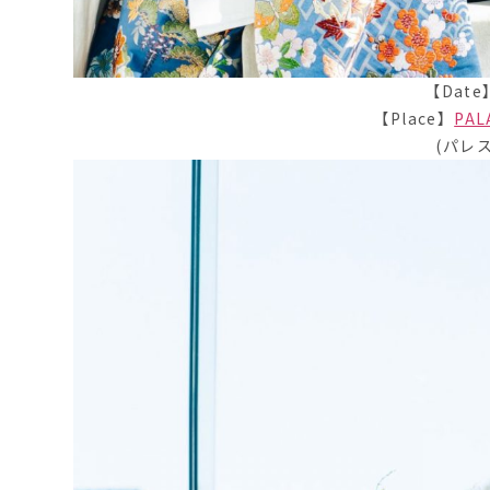
【Date】
【Place】
PAL
(パレ