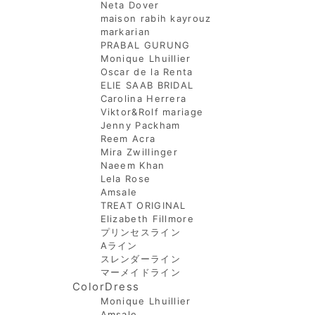
Neta Dover
maison rabih kayrouz
markarian
PRABAL GURUNG
Monique Lhuillier
Oscar de la Renta
ELIE SAAB BRIDAL
Carolina Herrera
Viktor&Rolf mariage
Jenny Packham
Reem Acra
Mira Zwillinger
Naeem Khan
Lela Rose
Amsale
TREAT ORIGINAL
Elizabeth Fillmore
プリンセスライン
Aライン
スレンダーライン
マーメイドライン
ColorDress
Monique Lhuillier
Amsale