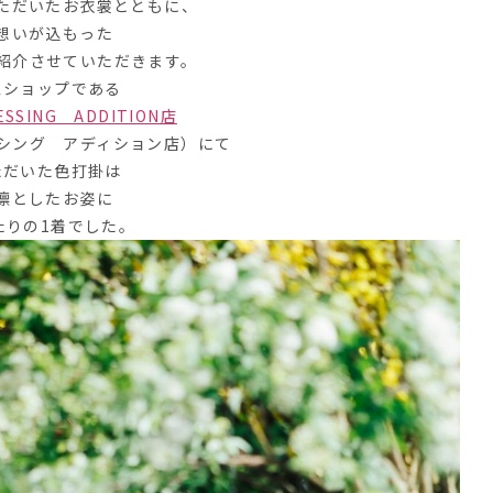
ただいたお衣裳とともに、
想いが込もった
紹介させていただきます。
スショップである
ESSING ADDITION店
シング アディション店）にて
ただいた色打掛は
凛としたお姿に
たりの1着でした。