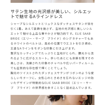
サテン生地の光沢感が美しい、シルエッ
トで魅せるAラインドレ
ス
シャープなシルエットとリュクスなダッチェスサタンが目を
引く1着。あえて装飾を施さず、生地の光沢感と美しいシル
エットで魅せる上品な華やかさが魅力的です。ELIE SAAB
BRIDE（エリー・サーブ ブライド）のシグネチャーでもあ
るホワイトのベルトは、高めの位置でウエストを引き締め、
王道なAラインをモダンな印象に引き上げます。
贅沢なカッティングでたっぷりと生地がとられ、腰元から流
れるように広がるスカート。歩いたあとにも余韻を残すその
美しさは、洗練された印象のチャペルや広いパーティルーム
でも圧倒的な存在感で輝くことでしょう。
胸元のツイストされたダッチェスサテンがリボンのような愛
らしいモチーフに。女性心のときめきを忘れないエッジの効
いたデザインが特徴的なELIE SAAB BRIDE（エリー・サー
ブ ブライド）の世界感を余すことなく詰め込んでいます。