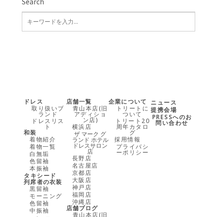
Search
ドレス
店舗一覧
企業について
ニュース
取り扱いブ
青山本店(旧
トリートに
提携会場
ランド
アディショ
ついて
PRESSへのお
ン店)
ドレスリス
トリート20
問い合わせ
ト
横浜店
周年カタロ
和装
グ
ザ マーク グ
着物紹介
採用情報
ランド ホテル
ドレスサロン
着物一覧
プライバシ
店
ーポリシー
白無垢
長野店
色留袖
名古屋店
本振袖
京都店
タキシード
大阪店
列席者の衣装
神戸店
黒留袖
福岡店
モーニング
沖縄店
色留袖
店舗ブログ
中振袖
青山本店(旧