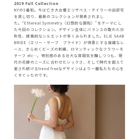
2019 Fall Collection
NYの5番街。今は亡き大女優エリザベス・テイラーの旧邸宅
を貸し切り、最新のコレクションが発表されまし
た。“Ethereal Symmetry（幻想的な調和）”をテーマにし
た今回のコレクション。デザイン全体にバランスの取れた対
称性、建築的なシルエットが多くみられました。ELIE SAAB
BRIDE（エリー・サーブ ブライド）が得意とする複雑なレ
ース、きらめくビーズの刺繍、ロマンティックなフラワーモ
チーフ etc…。特別感のある壮大な雰囲気を醸しつつも、現
代の花嫁のニーズに合わせたシックさ、そして時代を超えて
愛され続けるtrend freeなデザインはより一層私たちの心を
くすぐったのです。