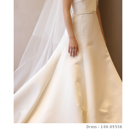
Dress：100-09556