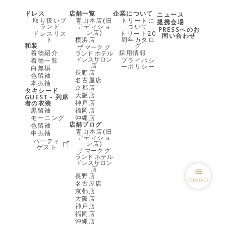
ドレス
店舗一覧
企業について
ニュース
取り扱いブ
青山本店(旧
トリートに
提携会場
ランド
アディショ
ついて
PRESSへのお
ン店)
ドレスリス
トリート20
問い合わせ
ト
横浜店
周年カタロ
和装
グ
ザ マーク グ
着物紹介
採用情報
ランド ホテル
ドレスサロン
着物一覧
プライバシ
店
ーポリシー
白無垢
長野店
色留袖
名古屋店
本振袖
京都店
タキシード
大阪店
GUEST - 列席
神戸店
者の衣装
黒留袖
福岡店
モーニング
沖縄店
店舗ブログ
色留袖
青山本店(旧
中振袖
アディショ
パーティ
ン店)
ゲスト
ザ マーク グ
ランド ホテル
ドレスサロン
店
長野店
名古屋店
京都店
大阪店
神戸店
福岡店
沖縄店