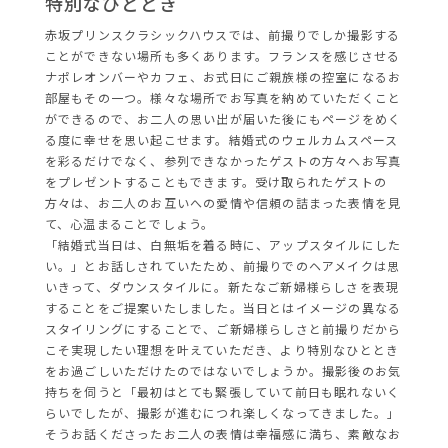
特別なひととき
赤坂プリンスクラシックハウスでは、前撮りでしか撮影する
ことができない場所も多くあります。フランスを感じさせる
ナポレオンバーやカフェ、お式日にご親族様の控室になるお
部屋もその一つ。様々な場所でお写真を納めていただくこと
ができるので、お二人の思い出が届いた後にもページをめく
る度に幸せを思い起こせます。結婚式のウェルカムスペース
を彩るだけでなく、参列できなかったゲストの方々へお写真
をプレゼントすることもできます。受け取られたゲストの
方々は、お二人のお互いへの愛情や信頼の詰まった表情を見
て、心温まることでしょう。
「結婚式当日は、白無垢を着る時に、アップスタイルにした
い。」とお話しされていたため、前撮りでのヘアメイクは思
いきって、ダウンスタイルに。新たなご新婦様らしさを表現
することをご提案いたしました。当日とはイメージの異なる
スタイリングにすることで、ご新婦様らしさと前撮りだから
こそ実現したい理想を叶えていただき、より特別なひととき
をお過ごしいただけたのではないでしょうか。撮影後のお気
持ちを伺うと「最初はとても緊張していて前日も眠れないく
らいでしたが、撮影が進むにつれ楽しくなってきました。」
そうお話くださったお二人の表情は幸福感に満ち、素敵なお