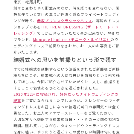
東京・紀尾井町。
刻々と変わりゆく街並みのなか、時を経ても変わらない、閑
静な佇まいと文化の薫りが色濃く残るプライベートウェディ
ングが叶う、
赤坂プリンスクラシックハ
ウス
。専属のドレス
ショップである
THE TREAT DRESSING（ザ・トリート・ド
レッシング）
でしか出合っていただく事が出来ない、特別な
ブランド、
Monique Lhuillier（モニーク・ルイリエ）
のウ
ェディングドレスで前撮りをされた、お二人のお写真をご紹
介いたします。
結婚式への思いを前撮りという形で残す
すでに結婚式を延期するという決断をされたご新郎様ご新婦
様たちにこそ、結婚式への大切な思いを前撮りという形で残
してほしい。今回ご紹介させていただくお二人も、前撮りを
することで価値あるひとときを過ごされました。
2020年12月に投稿され、
好評だったナイトウェディングの
記事
をご覧になられましたでしょ
うか。スレンダーのウェデ
ィングドレスをお召しになった結婚式当日の雰囲気とは全く
異なった、お二人のアナザーストーリ
ーをご覧ください。
大切な方々へ感謝する結婚式当日・・・その一歩前の特別な
時間。照れ笑いしながら、タキシードやウェディングドレス
を身に纏い、ゆったりと過ごすこの愛おしい時間は何にも変