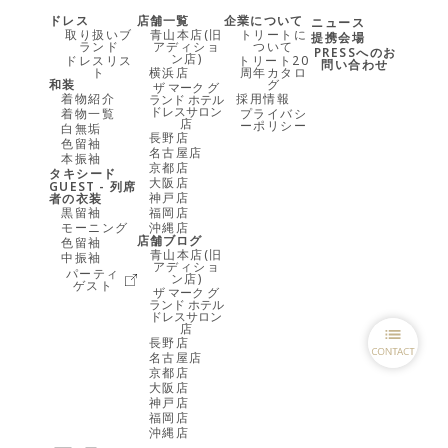
ドレス
店舗一覧
企業について
ニュース
取り扱いブ
青山本店(旧
トリートに
提携会場
ランド
アディショ
ついて
PRESSへのお
ン店)
ドレスリス
トリート20
問い合わせ
ト
横浜店
周年カタロ
和装
グ
ザ マーク グ
着物紹介
採用情報
ランド ホテル
ドレスサロン
着物一覧
プライバシ
店
ーポリシー
白無垢
長野店
色留袖
名古屋店
本振袖
京都店
タキシード
大阪店
GUEST - 列席
神戸店
者の衣装
黒留袖
福岡店
モーニング
沖縄店
店舗ブログ
色留袖
青山本店(旧
中振袖
アディショ
パーティ
ン店)
ゲスト
ザ マーク グ
ランド ホテル
ドレスサロン
店
長野店
名古屋店
京都店
大阪店
神戸店
福岡店
沖縄店