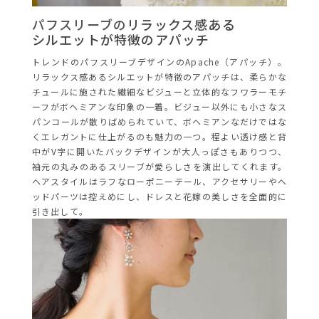
パフスリーブの
リラックス感ある
シルエットが特徴のアパッチ
トレンドのパフスリーブデザインのApache（アパッチ）。
リラックス感あるシルエットが特徴のアパッチは、柔らかな
チュールに施された繊細なビジューと立体的なフワラーモチ
ーフがボヘミアンな印象の一着。ビジュー以外にも小さなス
パンコールが散りばめられていて、ボヘミアンなだけではな
くエレガントに仕上がるのも魅力の一つ。程よい透け感と背
中がV字に開いたバックデザインが大人っぽさもありつつ、
袖元の丸みのあるスリーブが愛らしさを演出してくれます。
ヘアスタイルはラフなローポニーテール、アクセサリーやヘ
ッドパーツは控えめにし、ドレスと花嫁の美しさを全面的に
引き出して。