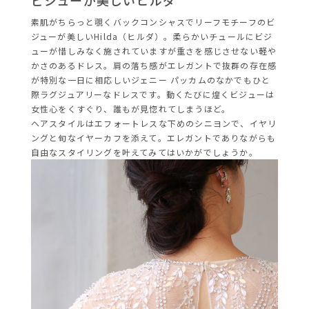
ビジューが美しいヒルダ
素肌がちらっと覗くバックコンシャスでリーフモチーフのビ
ジューが美しいHilda（ヒルダ）。柔らかいチュールにビジ
ューが惜しみなく施されていますが重さを感じさせない軽や
かさのあるドレス。肩の落ち感がエレガントで抜群の存在感
が特別な一日に相応しいジェニー パッカムのなかでもひと
際ラグジュアリーなドレスです。動くたびに煌くビジューは
女性心をくすぐり、誰もが見惚れてしまうほど。
ヘアスタイルはエフォートレスな下めのシニヨンで、イヤリ
ングと旬なイヤーカフを添えて。エレガントでありながらも
自由なスタイリングを叶えてみてはいかがでしょうか。