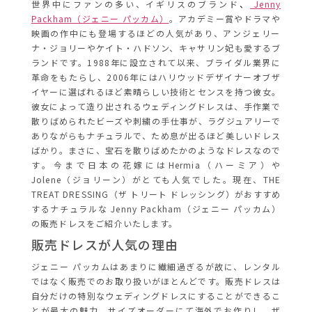
世界中にファンの多い、イギリスのブランド
、
Jenny
Packham（ジェニー パッカム）
。
アカデミー賞やドラマや
映画の作中にも登場するほどの人気があり
、アンジェリー
ナ・ジョリーやケイト・ハドソン、
キャサリン妃も愛するブ
ランドです。
1988年に設立されて以来、ブライダル業界に
革命をもたらし、
2006年にはハリウッドデザイナーオブザ
イヤーに選ばれるほど
素晴らしい技術とセンスを持つ彼女。
彼女によって造り出されるウェディングドレスは、
手作業で
散りばめられたビーズや刺繍の手仕事が、ラグジュア
リーで
ありながらもナチュラルで、ため息が出るほど美しいドレス
ばかり。まさに、
宝石を散りばめたかのようなドレスなので
す。今まで日本の花嫁にはHermia（ハーミア）や
Jolene（ジョリーン）がとても人気でした。現在、THE
TREAT DRESSING（ザ トリート ドレッシング）がおすすめ
するナチュラルな Jenny Packham（ジェニー パッカム）
の販売ドレスをご紹介いたします。
販売ドレスが人気の理由
ジェニー パッカムはあまりに繊細過ぎるが故に、レンタル
ではなく販売でのお取り扱いがほとんどです。販売ドレスは
自分だけの特別なウェディングドレスにすることができるこ
とが最大の魅力。サイズオーダーにて海外でお作りし、ザ