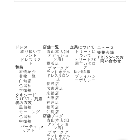
ドレス
店舗一覧
企業について
ニュース
取り扱いブ
青山本店(旧
トリートに
提携会場
ランド
アディショ
ついて
PRESSへのお
ン店)
ドレスリス
トリート20
問い合わせ
ト
横浜店
周年カタロ
和装
グ
ザ マーク グ
着物紹介
採用情報
ランド ホテル
ドレスサロン
着物一覧
プライバシ
店
ーポリシー
白無垢
長野店
色留袖
名古屋店
本振袖
京都店
タキシード
大阪店
GUEST - 列席
神戸店
者の衣装
黒留袖
福岡店
モーニング
沖縄店
店舗ブログ
色留袖
青山本店(旧
中振袖
アディショ
パーティ
ン店)
ゲスト
ザ マーク グ
ランド ホテル