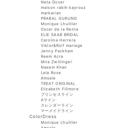
Neta Dover
maison rabih kayrouz
markarian
PRABAL GURUNG
Monique Lhuillier
Oscar de la Renta
ELIE SAAB BRIDAL
Carolina Herrera
Viktor&Rolf mariage
Jenny Packham
Reem Acra
Mira Zwillinger
Naeem Khan
Lela Rose
Amsale
TREAT ORIGINAL
Elizabeth Fillmore
プリンセスライン
Aライン
スレンダーライン
マーメイドライン
ColorDress
Monique Lhuillier
Amsale