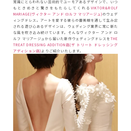
常識にとらわれない芸術的でユーモアあるデザインで、いつ
もときめきと驚きをもたらしてくれる
VIKTOR&ROLF
MARIAGE(ヴィクター アンド ロルフ マリアージュ)
のウェデ
ィングドレス。アートを愛する彼らの審美眼を通して生み出
される遊び心あるデザインは、ウェディング業界に常に新た
な風を吹き込み続けています。そんなヴィクター アンド ロ
ルフ マリアージュから届いた新作ウェディングドレスを
THE
TREAT DRESSING ADDITION店(ザ トリート ドレッシング
アディション店)
よりご紹介いたします。