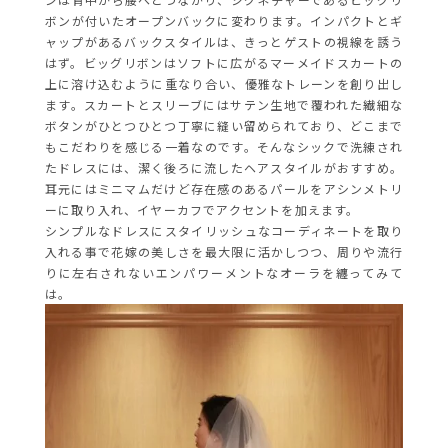
ボンが付いたオープンバックに変わります。インパクトとギ
ャップがあるバックスタイルは、きっとゲストの視線を誘う
はず。ビッグリボンはソフトに広がるマーメイドスカートの
上に溶け込むように重なり合い、優雅なトレーンを創り出し
ます。スカートとスリーブにはサテン生地で覆われた繊細な
ボタンがひとつひとつ丁寧に縫い留められており、どこまで
もこだわりを感じる一着なのです。そんなシックで洗練され
たドレスには、潔く後ろに流したヘアスタイルがおすすめ。
耳元にはミニマムだけど存在感のあるパールをアシンメトリ
ーに取り入れ、イヤーカフでアクセントを加えます。
シンプルなドレスにスタイリッシュなコーディネートを取り
入れる事で花嫁の美しさを最大限に活かしつつ、周りや流行
りに左右されないエンパワーメントなオーラを纏ってみて
は。