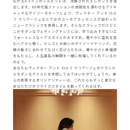
広がるAラインのシルエットは、洗練されたエレガンスを演
出します。60年代風ファッションの雰囲気を漂わせるアイキ
ャッチなデイジーモチーフにより、ヴィクター アンド ロル
フ マリアージュならではのユーモアエッセンスが加わった
ニュークラシックを表現します。そんなクラシックだけどど
こかモダンなウェディングドレスには、作り込みすぎないエ
フォートレスなヘアスタイルがおすすめ。軽やかに空気を含
むヘアから覗く、ドレスとお揃いのデイジーイヤリング。花
嫁の動きに合わせてなびく花びらたちは、華やかさと幸福感
をもたらし、人生最高の瞬間を一緒に祝福してくれているか
のよう。
あなたもヴィクター アンド ロルフ マリアージュのクラシカ
ルモダンなテイストを体感してみてはいかがでしょうか。彼
らの表現するオリジナリティーは、これからもずっと愛せる
あなただけのブライズスタイルを創ってくれるはず。