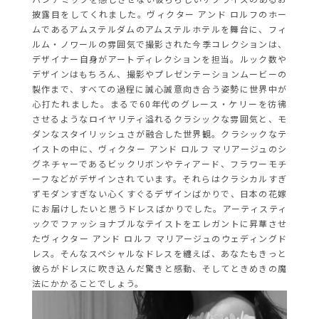
披露目をしてくれました。ヴィクター アンド ロルフのホー
ムであるアムステルダムのアムステルホテルを舞台に、フィ
ルム・ノワールの雰囲気で撮影された今季コレクションは、
デザイナー自身がアートディレクションを担当。ルック数や
デザインはもちろん、撮影やプレゼンテーションムービーの
製作まで、すべての過程に誠心誠意向き合う姿勢に世界中が
心打たれました。まるで60年代のグレース・ケリーを彷彿
させるようなロイヤリティ溢れるクラシックな雰囲気と、モ
ダンなスタイリッシュさが融合した世界観。クラシックなテ
イストの中に、ヴィクター アンド ロルフ マリアージュのシ
グネチャーであるビックリボンやティアード、フラワーモチ
ーフなどがデザインされています。それらはクラシカルすぎ
ずモダンすぎない心くすぐるデザインばかりで、日本の花嫁
にお届けしたいと思うドレスばかりでした。アーティスティ
ックでファッショナブルなテイストをエレガントに昇華させ
たヴィクター アンド ロルフ マリアージュのウェディングド
レス。そんなスペシャルなドレスを纏えば、あなたもきっと
彼らがドレスに吹き込んだ驚きと感動、そしてときめきの魔
法にかかることでしょう。