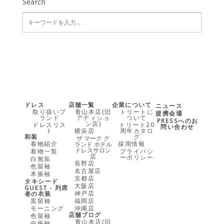
Search
ドレス
店舗一覧
企業について
ニュース
取り扱いブ
青山本店(旧
トリートに
提携会場
ランド
アディショ
ついて
PRESSへのお
ン店)
ドレスリス
トリート20
問い合わせ
ト
横浜店
周年カタロ
和装
グ
ザ マーク グ
着物紹介
採用情報
ランド ホテル
ドレスサロン
着物一覧
プライバシ
店
ーポリシー
白無垢
長野店
色留袖
名古屋店
本振袖
京都店
タキシード
大阪店
GUEST - 列席
神戸店
者の衣装
黒留袖
福岡店
モーニング
沖縄店
店舗ブログ
色留袖
青山本店(旧