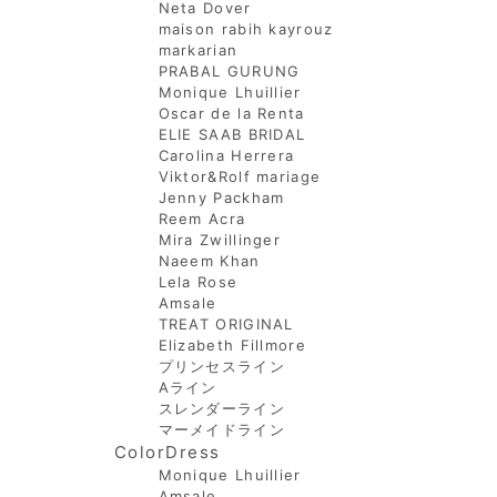
Neta Dover
maison rabih kayrouz
markarian
PRABAL GURUNG
Monique Lhuillier
Oscar de la Renta
ELIE SAAB BRIDAL
Carolina Herrera
Viktor&Rolf mariage
Jenny Packham
Reem Acra
Mira Zwillinger
Naeem Khan
Lela Rose
Amsale
TREAT ORIGINAL
Elizabeth Fillmore
プリンセスライン
Aライン
スレンダーライン
マーメイドライン
ColorDress
Monique Lhuillier
Amsale