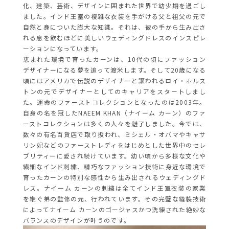
化、建築、芸術、デザインに囲まれた世界で幼少期を過ごし
ました。インド王室の複雑な衣装を手がける父と祖父の元で
自然と身についた膨大な知識。それは、彼の手から生み出さ
れる息を飲むほどに美しいウェディングドレスのインスピレ
ーションになっています。
恵まれた環境で育ったカーンは、10代の頃にファッション
デザイナーになる夢を追って渡米します。そして20歳になる
頃にはアメリカで伝説のデザイナーと謳われるロイ・ホルス
トンの元でデザイナーとしてのキャリアをスタートしまし
た。運命のファーストコレクションとなったのは2003年。
自身の名を冠したNAEEM KHAN（ナイーム カーン）のファ
ーストコレクションは多くの人々を魅了しました。今では、
数々の有名百貨店で取り扱われ、ミシェル・オバマやキャサ
リン妃などのファーストレディをはじめとした世界中のセレ
ブリティーに愛され続けています。幼い頃から多様な文化や
繊細なインド刺繍、精巧なファッション技術に身近な環境で
育ったカーンの特別な感性から生み出されるウェディングド
レス。ナイーム カーンの刺繍は全てインド王室衣装の家業
を継ぐ弟の監修の元、行われています。その完璧な縫製技術
によってナイーム カーンのゴージャスかつ洗練された絶妙な
バランスのデザインが叶うのです。