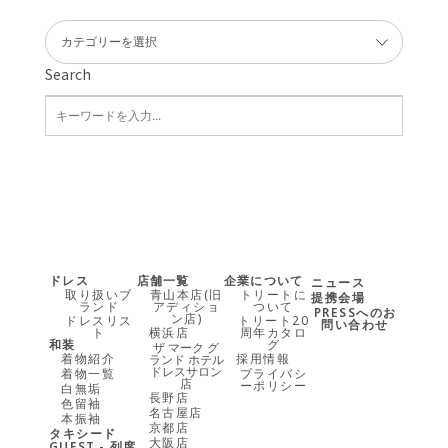
Search
ドレス
店舗一覧
企業について
ニュース
取り扱いブ
青山本店(旧
トリートに
提携会場
ランド
アディショ
ついて
PRESSへのお
ン店)
ドレスリス
トリート20
問い合わせ
ト
横浜店
周年カタロ
和装
グ
ザ マーク グ
着物紹介
採用情報
ランド ホテル
ドレスサロン
着物一覧
プライバシ
店
ーポリシー
白無垢
長野店
色留袖
名古屋店
本振袖
京都店
タキシード
大阪店
GUEST - 列席