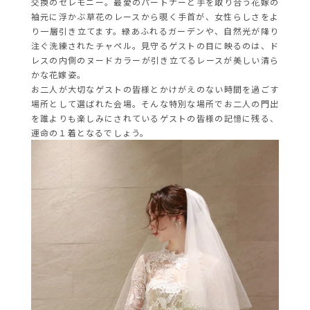
交換のセレモニー。最愛のパートナーと手を取り合う花嫁の
袖元に浮かぶ草花のレースから覗く手首が、女性らしさをよ
り一層引き立てます。緑あふれるガーデンや、自然光が降り
注ぐ洗練されたチャペル。見守るゲストの目に映るのは、ド
レスの内側のヌードカラーが引き立てるレースが美しい清ら
かな花嫁姿。
お二人が大切なゲストの皆様とかけがえのない時間を過ごす
場所として選ばれた会場。そんな特別な場所でお二人の門出
を誰よりも楽しみにされているゲストの皆様の記憶に残る、
運命の１着となるでしょう。