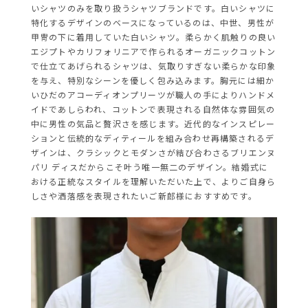
いシャツのみを取り扱うシャツブランドです。白いシャツに
特化するデザインのベースになっているのは、中世、男性が
甲冑の下に着用していた白いシャツ。柔らかく肌触りの良い
エジプトやカリフォリニアで作られるオーガニックコットン
で仕立てあげられるシャツは、気取りすぎない柔らかな印象
を与え、特別なシーンを優しく包み込みます。胸元には細か
いひだのアコーディオンプリーツが職人の手によりハンドメ
イドであしらわれ、コットンで表現される自然体な雰囲気の
中に男性の気品と贅沢さを感じます。近代的なインスピレー
ションと伝統的なディティールを組み合わせ再構築されるデ
ザインは、クラシックとモダンさが結び合わさるブリエンヌ
パリ ディスだからこそ叶う唯一無二のデザイン。結婚式に
おける正統なスタイルを理解いただいた上で、よりご自身ら
しさや洒落感を表現されたいご新郎様におすすめです。