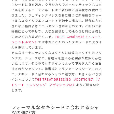
キシードに身を包み、クラシカルでオーセンティックなスタ
イルを叶えるコーディネートはご新郎様に長年愛され続けて
きました。ウェディングドレスを身に纏うご新婦様をフォー
マルなスタイルでエスコートする紳士の嗜みは、時代に左右
されない格好よさとエレガントさがあるのです。ご新郎ご新
婦様にとって幸せで、大切な記憶として残るひと時にお召し
いただくお衣裳だからこそ、
TREAT Gentleman（トリート
ジェントルマン）
では本質にこだわったタキシードのスタイ
ルを提唱しています。
そんなオーセンティックなスタイルには蝶ネクタイやカフリ
ンクス、シューズなど、身嗜みを整える必需品が数多く存在
いたします。その中でもデザインによって印象を大きく左右
するのがシャツです。結婚式というフォーマルシーンにおい
て、タキシードに合わせるシャツの選び方、おさえるべきポ
イントについて
THE TREAT DRESSING ADDITION店（ザ
トリート ドレッシング アディション店）
よりご紹介いた
します。
フォーマルなタキシードに合わせるシャ
ツの選び方