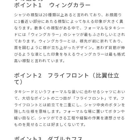
ポイント1 ウィングカラー
シャツの襟型は20種類以上あると言われており、お顔周り
に1番近い部分にあたる襟型によって与える印象が大きく異
なります。数多くの襟型がある中で、フォーマルなタキシー
ドには「ウィングカラー」のシャツが最もふさわしいとされ
ております。ウィングカラーとは、襟先が前に折れており、
首を囲むように襟が立ち上がったデザイン。思わず背筋が伸
びるような凛とした印象を与えるウィングカラーは最も格式
高い襟型と言われています。
ポイント2 フライフロント（比翼仕立
て）
タキシードというフォーマルな装いに合わせるシャツにおい
て、大切なポイントの二つ目が「フライフロント」です。フ
ライフロントとは前立てを二重にし、シャツ中央のボタンを
隠した仕様を意味します。フォーマルな場に置いてボタンや
縫い目など、シャツができる工程や縫製の作業を連想させる
ものを見せることは好ましくないです。
ポイント3 ダブルカフス