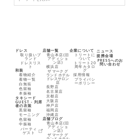
ドレス
店舗一覧
企業について
ニュース
取り扱いブ
青山本店(旧
トリートに
提携会場
ランド
アディショ
ついて
PRESSへのお
ン店)
ドレスリス
トリート20
問い合わせ
ト
横浜店
周年カタロ
和装
グ
ザ マーク グ
着物紹介
採用情報
ランド ホテル
ドレスサロン
着物一覧
プライバシ
店
ーポリシー
白無垢
長野店
色留袖
名古屋店
本振袖
京都店
タキシード
大阪店
GUEST - 列席
神戸店
者の衣装
黒留袖
福岡店
モーニング
沖縄店
店舗ブログ
色留袖
青山本店(旧
中振袖
アディショ
パーティ
ン店)
ゲスト
ザ マーク グ
ランド ホテル