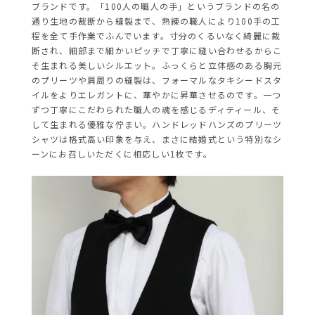
ブランドです。「100人の職人の手」というブランドの名の
通り生地の裁断から縫製まで、熟練の職人により100手の工
程を全て手作業でふんでいます。寸分のくるいなく綺麗に裁
断され、細部まで細かいピッチで丁寧に縫い合わせるからこ
そ生まれる美しいシルエット。ふっくらと立体感のある胸元
のプリーツや肩周りの縫製は、フォーマルなタキシードスタ
イルをよりエレガントに、華やかに昇華させるのです。一つ
ずつ丁寧にこだわられた職人の魂を感じるディティール、そ
して生まれる優雅な佇まい。ハンドレッドハンズのプリーツ
シャツは格式高い印象を与え、まさに結婚式という特別なシ
ーンにお召しいただくに相応しい1枚です。