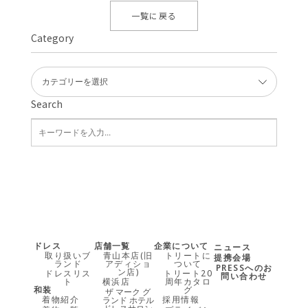
一覧に戻る
Category
Search
ドレス
店舗一覧
企業について
ニュース
取り扱いブ
青山本店(旧
トリートに
提携会場
ランド
アディショ
ついて
PRESSへのお
ン店)
ドレスリス
トリート20
問い合わせ
ト
横浜店
周年カタロ
和装
グ
ザ マーク グ
着物紹介
採用情報
ランド ホテル