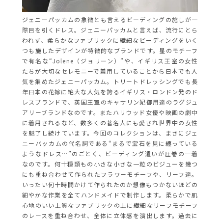
ジェニーパッカムの象徴とも言えるビーディングの施しが一
際目を引くドレス。ジェニーパッカムと言えば、流行にとら
われず、柔らかなファブリックに繊細なビーディングをいく
つも施したデザインが特徴的なブランドです。星のモチーフ
で有名な“Jolene（ジョリーン）”や、イギリス王室の女性
たちが大切なセレモニーで着用していることから日本でも人
気を集めたジェニーパッカム。トリートドレッシングでも長
年日本の花嫁に絶大な人気を誇るイギリス・ロンドン発のド
レスブランドで、英国王室のキャサリン妃御用達のラグジュ
アリーブランドなのです。またハリウッド女優や映画の劇中
に着用されるなど、数多くの著名人にも愛され世界中の女性
を魅了し続けています。今回のコレクションは、まさにジェ
ニーパッカムの代名詞である“まるで宝石を見に纏っている
ようなドレス…”のごとく、ビーディング遣いが圧巻の一着
なのです。何十種類もの小さな小さな一粒のビジューを幾つ
にも重ね合わせて作られたフラワーモチーフや、リーフ達。
いったい何十時間かけて作られたのか想像もつかないほどの
細やかな作業を全てハンドメイドで制作します。柔らかで肌
心地のいい上質なファブリックの上に繊細なリーフモチーフ
のレースを重ね合わせ、全体に立体感を演出します。過去に