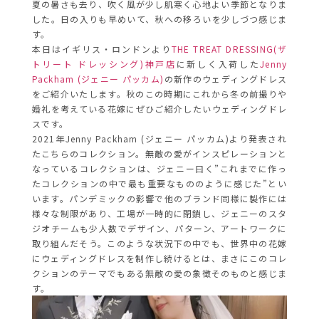
夏の暑さも去り、吹く風が少し肌寒く心地よい季節となりま
した。日の入りも早めいて、秋への移ろいを少しづつ感じま
す。
本日はイギリス・ロンドンより
THE TREAT DRESSING(ザ
トリート ドレッシング)神戸店
に新しく入荷した
Jenny
Packham (ジェニー パッカム)
の新作のウェディングドレス
をご紹介いたします。秋のこの時期にこれから冬の前撮りや
婚礼を考えている花嫁にぜひご紹介したいウェディングドレ
スです。
2021年Jenny Packham (ジェニー パッカム)より発表され
たこちらのコレクション。無敵の愛がインスピレーションと
なっているコレクションは、ジェニー曰く”これまでに作っ
たコレクションの中で最も重要なもののように感じた”とい
います。パンデミックの影響で他のブランド同様に製作には
様々な制限があり、工場が一時的に閉鎖し、ジェニーのスタ
ジオチームも少人数でデザイン、パターン、アートワークに
取り組んだそう。このような状況下の中でも、世界中の花嫁
にウェディングドレスを制作し続けるとは、まさにこのコレ
クションのテーマでもある無敵の愛の象徴そのものと感じま
す。