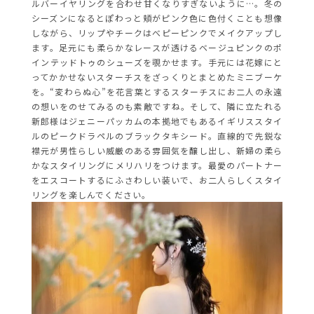
ルバーイヤリングを合わせ甘くなりすぎないように…。冬の
シーズンになるとぽわっと頬がピンク色に色付くことも想像
しながら、リップやチークはべピーピンクでメイクアップし
ます。足元にも柔らかなレースが透けるベージュピンクのポ
インテッドトゥのシューズを覗かせます。手元には花嫁にと
ってかかせないスターチスをざっくりとまとめたミニブーケ
を。“変わらぬ心”を花言葉とするスターチスにお二人の永遠
の想いをのせてみるのも素敵ですね。そして、隣に立たれる
新郎様はジェニーパッカムの本拠地でもあるイギリススタイ
ルのピークドラペルのブラックタキシード。直線的で先鋭な
襟元が男性らしい威厳のある雰囲気を醸し出し、新婦の柔ら
かなスタイリングにメリハリをつけます。最愛のパートナー
をエスコートするにふさわしい装いで、お二人らしくスタイ
リングを楽しんでください。