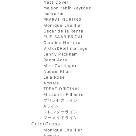
Neta Dover
maison rabih kayrouz
markarian
PRABAL GURUNG
Monique Lhuillier
Oscar de la Renta
ELIE SAAB BRIDAL
Carolina Herrera
Viktor&Rolf mariage
Jenny Packham
Reem Acra
Mira Zwillinger
Naeem Khan
Lela Rose
Amsale
TREAT ORIGINAL
Elizabeth Fillmore
プリンセスライン
Aライン
スレンダーライン
マーメイドライン
ColorDress
Monique Lhuillier
Amsale