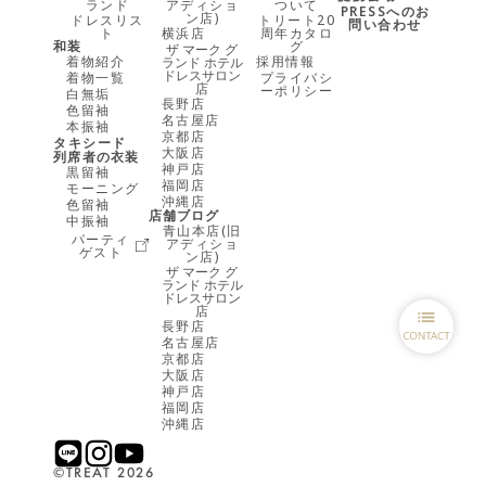
ランド
アディショ
ついて
PRESSへのお
ン店)
ドレスリス
トリート20
問い合わせ
ト
横浜店
周年カタロ
和装
グ
ザ マーク グ
着物紹介
採用情報
ランド ホテル
ドレスサロン
着物一覧
プライバシ
店
ーポリシー
白無垢
長野店
色留袖
名古屋店
本振袖
京都店
タキシード
大阪店
列席者の衣装
神戸店
黒留袖
福岡店
モーニング
沖縄店
色留袖
店舗ブログ
中振袖
青山本店(旧
パーティ
アディショ
ゲスト
ン店)
ザ マーク グ
ランド ホテル
ドレスサロン
店
長野店
名古屋店
京都店
大阪店
神戸店
福岡店
沖縄店
©︎TREAT 2026