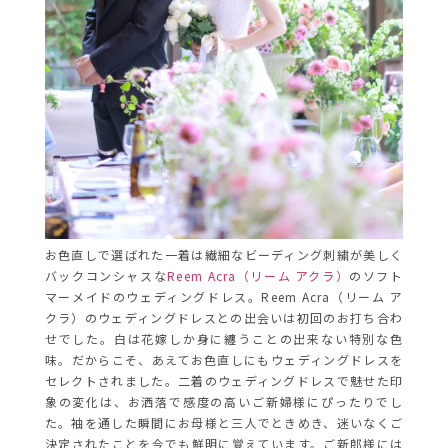
お色直しで選ばれた一着は繊細なビーディング刺繍が美しく
バックコンシャスな
Reem Acra（リーム アクラ）
のソフト
マーメイドのウェディングドレス。Reem Acra（リーム ア
クラ）のウェディングドレスとの出会いは初回のお打ち合わ
せでした。白は花嫁しか身に纏うことの出来ない特別な色
味。だからこそ、あえてお色直しにもウェディングドレスを
セレクトされました。二着のウェディングドレスで魅せた印
象の
変化は、お洒落で感度の高いご新婦様にぴったりでし
た。袖を通した瞬間にお母様と三人でときめき、迷いなくご
決定されたことを今でも鮮明に覚えています。ご新郎様には