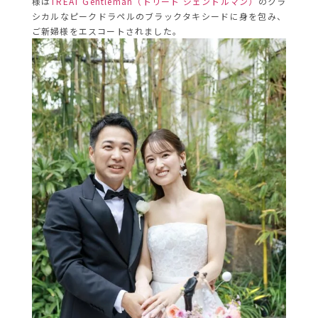
様は
TREAT Gentleman（トリート ジェントルマン）
のクラ
シカルなピークドラペルのブラックタキシードに身を包み、
ご新婦様をエスコートされました。