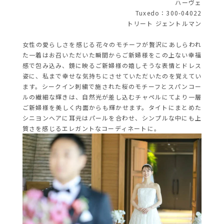
ハーヴェ
Tuxedo：300-04022
トリート ジェントルマン
女性の愛らしさを感じる花々のモチーフが贅沢にあしらわれ
た
一着はお召いただいた瞬間からご新婦様をこの上ない幸福
感で包み込み、
鏡に映るご新婦様の嬉しそうな表情とドレス
姿に、私まで幸せな気持ちにさせていただいたのを覚えてい
ます。シークイン刺繍で施された桜のモチーフとスパンコー
ルの繊細な輝きは、自然光が差し込むチャペルにてより一層
ご新婦様を美しく内面からも輝かせます。タイトにまとめた
シニヨンヘアに耳元はパールを合わせ、シンプルな中にも上
質さを感じるエレガントなコーディネートに。