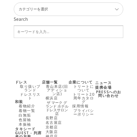
Search
ドレス
店舗一覧
企業について
ニュース
取り扱いブ
青山本店(旧
トリートに
提携会場
ランド
アディショ
ついて
PRESSへのお
ン店)
ドレスリス
トリート20
問い合わせ
ト
横浜店
周年カタロ
和装
グ
ザ マーク グ
着物紹介
採用情報
ランド ホテル
ドレスサロン
着物一覧
プライバシ
店
ーポリシー
白無垢
長野店
色留袖
名古屋店
本振袖
京都店
タキシード
大阪店
GUEST - 列席
神戸店