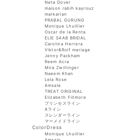
Neta Dover
maison rabih kayrouz
markarian
PRABAL GURUNG
Monique Lhuillier
Oscar de la Renta
ELIE SAAB BRIDAL
Carolina Herrera
Viktor&Rolf mariage
Jenny Packham
Reem Acra
Mira Zwillinger
Naeem Khan
Lela Rose
Amsale
TREAT ORIGINAL
Elizabeth Fillmore
プリンセスライン
Aライン
スレンダーライン
マーメイドライン
ColorDress
Monique Lhuillier
Amsale