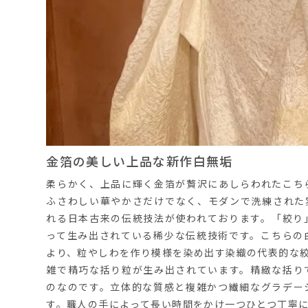
金箔の美しい上品な新作白無垢
柔らかく、上品に輝く金箔が贅沢にあしらわれたこち
ふさわしい華やかさだけでなく、モダンで洗練された
れる日本古来の伝統技法が使われております。「絞り
って生み出されている稀少な伝統技術です。こちらの
より、粒やしわを作り模様を染め出す染織の代表的な
雑で精巧な括り粒が生み出されています。精緻な括り
のなのです。立体的な質感と複雑かつ繊細なグラデー
す。職人の手によって長い時間をかけ一つひとつ丁寧