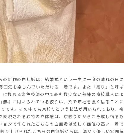
らの新作の白無垢は、結婚式という一生に一度の晴れの日に
雰囲気を楽しんでいただける一着です。また「絞り」と呼ば
」は数ある染色技法の中で最も数少ない熟練の京絞職人によ
白無垢に用いられている絞りは、糸で布地を強く括ることに
絞りです。その中でも京絞りという技法が用いられており、複
で表現される独特の立体感は、京絞りだからこそ成し得るも
ションで作られたこちらの白無垢は美しく価値の高い一着で
に絞り上げられたこちらの白無垢からは、温かく優しい雰囲気